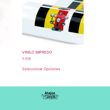
VINILO IMPRESO
0.00
€
Seleccionar Opciones
Atajos
Formulario
Tienda
Contacto