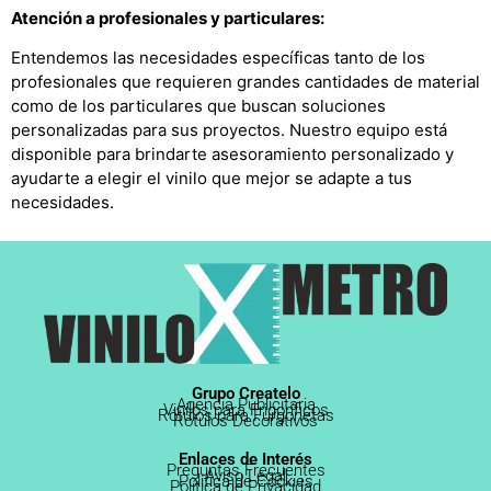
Atención a profesionales y particulares:
Entendemos las necesidades específicas tanto de los
profesionales que requieren grandes cantidades de material
como de los particulares que buscan soluciones
personalizadas para sus proyectos. Nuestro equipo está
disponible para brindarte asesoramiento personalizado y
ayudarte a elegir el vinilo que mejor se adapte a tus
necesidades.
Grupo Createlo
Agencia Publicitaria
Vinilos para Frigoríficos
Rótulos para Furgonetas
Rótulos Decorativos
Enlaces de Interés
Preguntas Frecuentes
Aviso Legal
Política de Cookies
Política de Privacidad